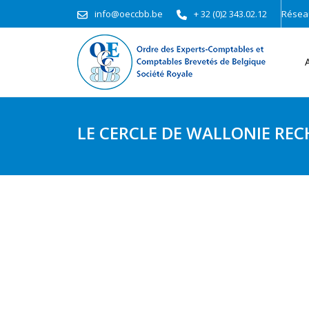
info@oeccbb.be
+ 32 (0)2 343.02.12
Résea
LE CERCLE DE WALLONIE RE